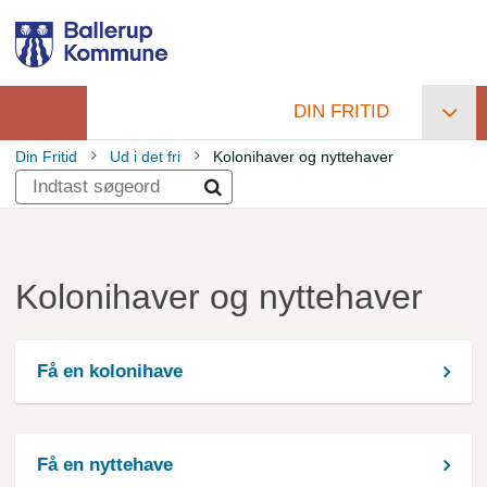
Gå
til
hovedindhold
DIN FRITID
Primær
Din Fritid
Ud i det fri
Kolonihaver og nyttehaver
navigation
Brødkrumme
Kolonihaver og nyttehaver
Få en kolonihave
Få en nyttehave