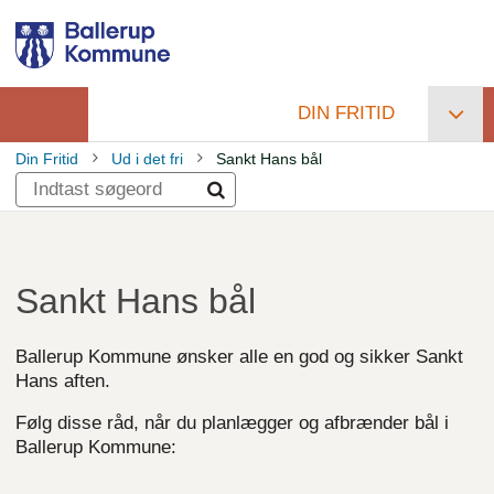
Gå
til
hovedindhold
DIN FRITID
Primær
Din Fritid
Ud i det fri
Sankt Hans bål
navigation
Brødkrumme
Sankt Hans bål
Ballerup Kommune ønsker alle en god og sikker Sankt
Hans aften.
Følg disse råd, når du planlægger og afbrænder bål i
Ballerup Kommune: