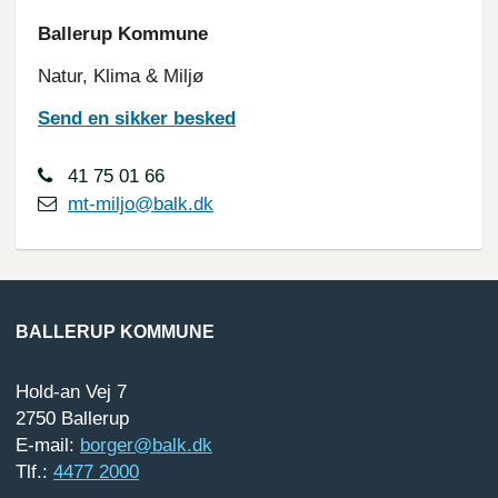
Ballerup Kommune
Natur, Klima & Miljø
Send en sikker besked
41 75 01 66
mt-miljo@balk.dk
BALLERUP KOMMUNE
Hold-an Vej 7
2750 Ballerup
E-mail:
borger@balk.dk
Tlf.:
4477 2000