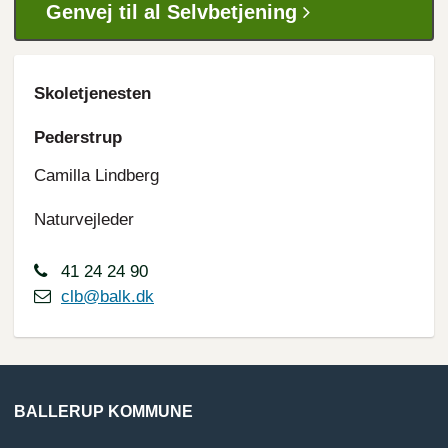
Genvej til al Selvbetjening
Skoletjenesten
Pederstrup
Camilla Lindberg
Naturvejleder
41 24 24 90
clb@balk.dk
BALLERUP KOMMUNE