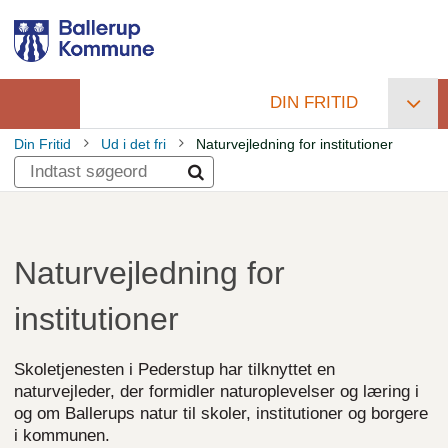
Gå
til
hovedindhold
DIN FRITID
Primær
Din Fritid
Ud i det fri
Naturvejledning for institutioner
navigation
Brødkrumme
Naturvejledning for
institutioner
Skoletjenesten i Pederstup har tilknyttet en
naturvejleder, der formidler naturoplevelser og læring i
og om Ballerups natur til skoler, institutioner og borgere
i kommunen.