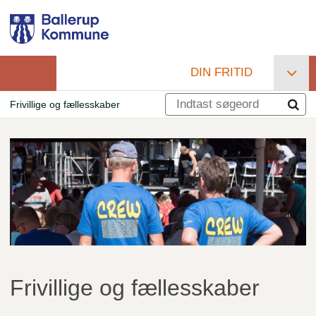
Gå
til
hovedindhold
DIN FRITID
Primær
Frivillige og fællesskaber
navigation
Brødkrumme
Frivillige og fællesskaber