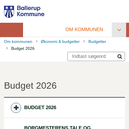
Gå
til
hovedindhold
OM KOMMUNEN
Primær
Om kommunen
Økonomi & budgetter
Budgetter
navigation
Budget 2026
Brødkrumme
Budget 2026
BUDGET 2026
BORGMESTERENS TALE OG