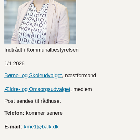
Indtrådt i Kommunalbestyrelsen
1/1 2026
Børne- og Skoleudvalget
, næstformand
Ældre- og Omsorgsudvalget
, medlem
Post sendes til rådhuset
Telefon:
kommer senere
E-mail:
kme1@balk.dk