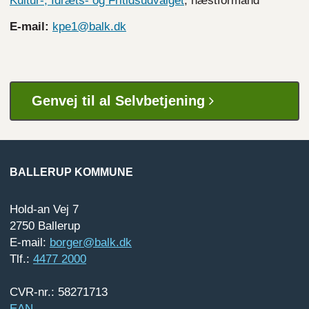
Kultur-, Idræts- og Fritidsudvalget
, næstformand
E-mail:
kpe1@balk.dk
Genvej til al Selvbetjening
BALLERUP KOMMUNE
Hold-an Vej 7
2750 Ballerup
E-mail:
borger@balk.dk
Tlf.:
4477 2000
CVR-nr.: 58271713
EAN