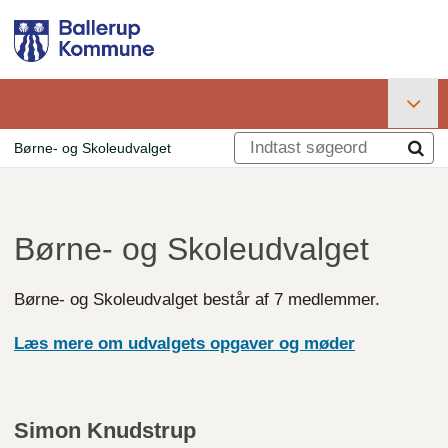
Gå
til
hovedindhold
Primær
Børne- og Skoleudvalget
navigation
Brødkrumme
Børne- og Skoleudvalget
Børne- og Skoleudvalget består af 7 medlemmer.
Læs mere om udvalgets opgaver og møder
Simon Knudstrup