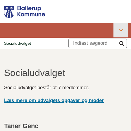
Gå
til
hovedindhold
Primær
Socialudvalget
navigation
Brødkrumme
Socialudvalget
Socialudvalget består af 7 medlemmer.
Læs mere om udvalgets opgaver og møder
Taner Genc