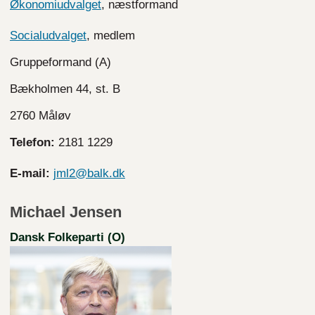
Økonomiudvalget
, næstformand
Socialudvalget
, medlem
Gruppeformand (A)
Bækholmen 44, st. B
2760 Måløv
Telefon:
2181 1229
E-mail:
jml2@balk.dk
Michael Jensen
Dansk Folkeparti (O)