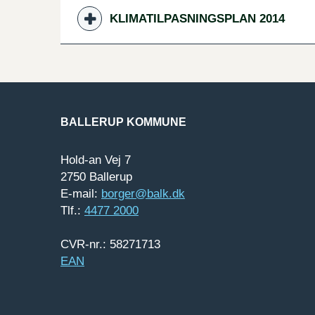
KLIMATILPASNINGSPLAN 2014
BALLERUP KOMMUNE
Hold-an Vej 7
2750 Ballerup
E-mail:
borger@balk.dk
Tlf.:
4477 2000
CVR-nr.: 58271713
EAN