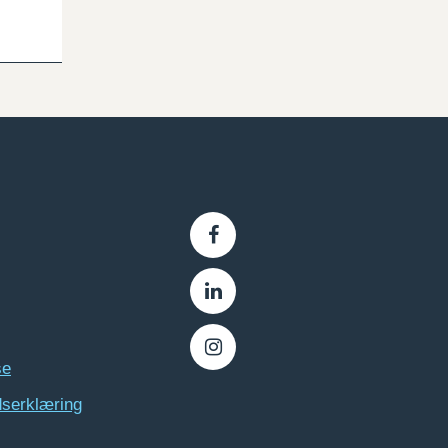
se
dserklæring