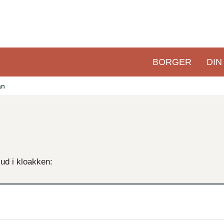
BORGER
DIN
Primær
navigation
an
ud i kloakken: