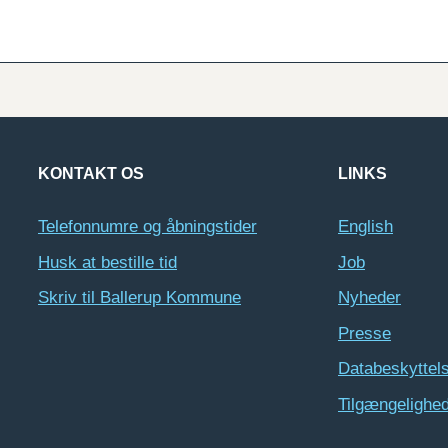
KONTAKT OS
LINKS
Telefonnumre og åbningstider
English
Husk at bestille tid
Job
Skriv til Ballerup Kommune
Nyheder
Presse
Databeskyttel
Tilgængelighe