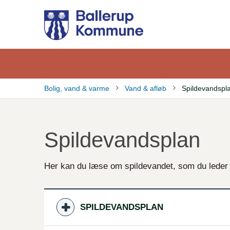
Gå
til
hovedindhold
Bolig, vand & varme
Vand & afløb
Spildevandspl
Brødkrumme
Spildevandsplan
Her kan du læse om spildevandet, som du leder 
SPILDEVANDSPLAN