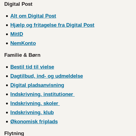
Digital Post
Alt om Digital Post
Hjælp og fritagelse fra Digital Post
MitID
NemKonto
Familie & Børn
Bestil tid til
vielse
Dagtilbud, ind- og udmeldelse
Digital pladsanvisning
Indskrivning, institutioner
Indskrivning, skoler
Indskrivning, klub
Økonomisk friplads
Flytning