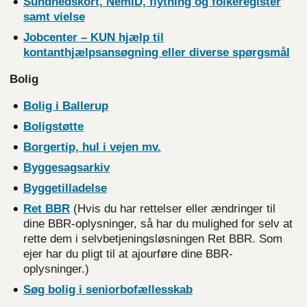
Sundhedskort, NemID, flytning og folkeregister
samt
vielse
Jobcenter – KUN hjælp til
kontanthjælpsansøgning eller diverse
spørgsmål
Bolig
Bolig i Ballerup
Boligstøtte
Borgertip, hul i vejen mv.
Byggesagsarkiv
Byggetilladelse
Ret
BBR
(Hvis du har rettelser eller ændringer til
dine BBR-oplysninger, så har du mulighed for selv at
rette dem i selvbetjeningsløsningen Ret BBR. Som
ejer har du pligt til at ajourføre dine BBR-
oplysninger.)
Søg bolig i seniorbofællesskab