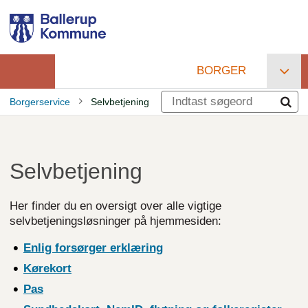
Gå
til
hovedindhold
BORGER
Primær
Borgerservice
Selvbetjening
navigation
Brødkrumme
Selvbetjening
Her finder du en oversigt over alle vigtige
selvbetjeningsløsninger på hjemmesiden:
Enlig forsørger erklæring
Kørekort
Pas