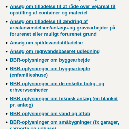
Ansøg om tilladelse til at
råde over vejareal til
opstilling af container og materiel
Ansøg om tilladelse til
ændring af
arealanvendelsen/anlægs-og gravearbejder på
forurenet eller muligt forurenet
grund
Ansøg om
spildevandstilladelse
Ansøg om
regnvandsbaseret
udledning
BBR-oplysninger om
byggearbejde
BBR-oplysninger om byggearbejde
(enfamilieshuse)
BBR-oplysninger om de enkelte bolig- og
erhvervsenheder
BBR-oplysninger om teknisk anlæg (en blanket
pr.
anlæg)
BBR-oplysninger om vand og
afløb
BBR-oplysninger om småbygninger (fx garager,
carporte og
udhuse)