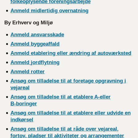
folkeoplysende
foreningsarbejde
Anmeld midlertidig
overnatning
By Erhverv og Miljø
Anmeld
ansvarsskade
Anmeld
byggeaffald
Anmeld etablering eller ændring af
autoværksted
Anmeld
jordflytning
Anmeld
rotter
Ansøg om tilladelse til at foretage opgravning i
vejareal
Ansøg om tilladelse til at etablere A-eller
B-boringer
Ansøg om tilladelse til at etablere eller udvide en
indkørsel
Ansøg om tilladelse til at
råde over vejareal,
fortov, pladser til aktiviteter og arrangementer