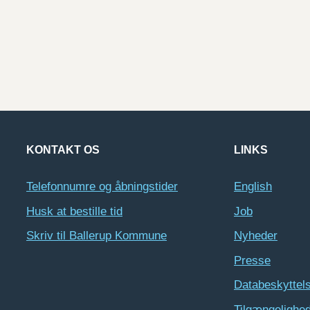
KONTAKT OS
LINKS
Telefonnumre og åbningstider
English
Husk at bestille tid
Job
Skriv til Ballerup Kommune
Nyheder
Presse
Databeskyttel
Tilgængelighe