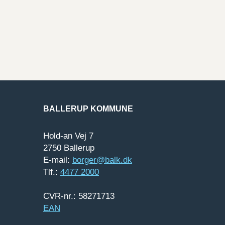
BALLERUP KOMMUNE
Hold-an Vej 7
2750 Ballerup
E-mail:
borger@balk.dk
Tlf.:
4477 2000
CVR-nr.: 58271713
EAN