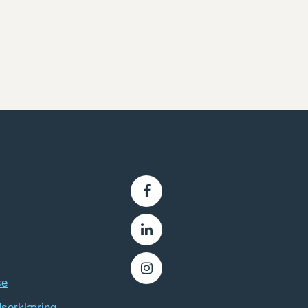
se
dserklæring