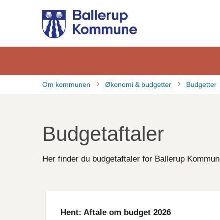
Gå
til
hovedindhold
Om kommunen
Økonomi & budgetter
Budgetter
Brødkrumme
Budgetaftaler
Her finder du budgetaftaler for Ballerup Kommu
File
Hent: Aftale om budget 2026