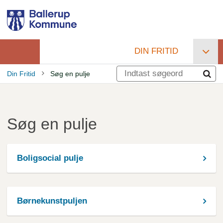
Gå
til
hovedindhold
DIN FRITID
Primær
Din Fritid
Søg en pulje
navigation
Brødkrumme
Søg en pulje
Boligsocial pulje
Børnekunstpuljen