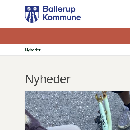
Gå
til
hovedindhold
Nyheder
Brødkrumme
Nyheder