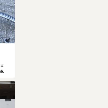
 af
na.