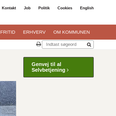
Kontakt
Job
Politik
Cookies
English
Top
navigation
 FRITID
ERHVERV
OM KOMMUNEN
Genvej til al
Selvbetjening