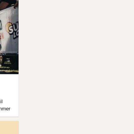
il
ammer