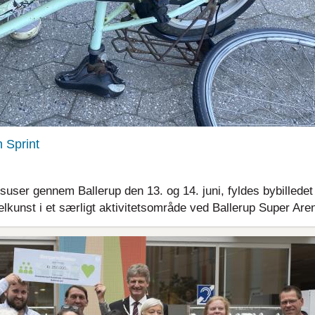
n Sprint
user gennem Ballerup den 13. og 14. juni, fyldes bybilledet
lkunst i et særligt aktivitetsområde ved Ballerup Super Are