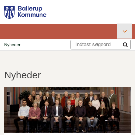
Gå
til
hovedindhold
Primær
Nyheder
navigation
Brødkrumme
Nyheder