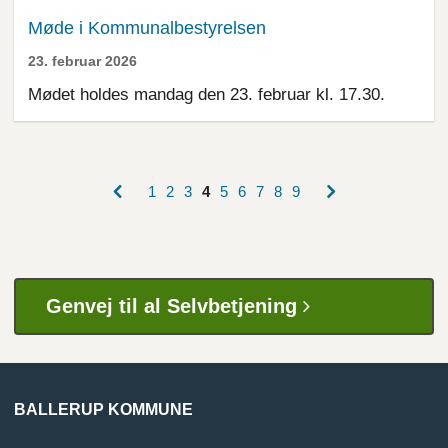
Møde i Kommunalbestyrelsen
23. februar 2026
Mødet holdes mandag den 23. februar kl. 17.30.
Forrige
Næste
Side
1
Side
2
Side
3
Nuværende
4
Side
5
Side
6
Side
7
Side
8
Side
9
side
side
side
Sideinddeling
Genvej til al Selvbetjening
BALLERUP KOMMUNE