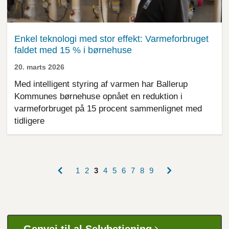
Enkel teknologi med stor effekt: Varmeforbruget
faldet med 15 % i børnehuse
20. marts 2026
Med intelligent styring af varmen har Ballerup
Kommunes børnehuse opnået en reduktion i
varmeforbruget på 15 procent sammenlignet med
tidligere
Forrige
Næste
Side
1
Side
2
Nuværende
3
Side
4
Side
5
Side
6
Side
7
Side
8
Side
9
side
side
side
Sideinddeling
Genvej til al Selvbetjening