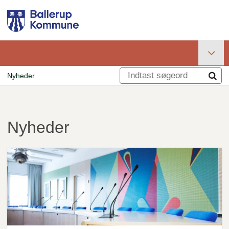
Gå
til
hovedindhold
Primær
Nyheder
navigation
Brødkrumme
Nyheder